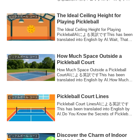
てみたいけど「どこでできるの？」と思
ったことはありませんか？実は今、全国
各地でピックルボール コートのレンタル
The Ideal Ceiling Height for
ピックルボール コート
が増えてきています。...
Playing Pickleball
The Ideal Ceiling Height for Playing
PickleballAIによる英訳ですThis has been
translated into English by AI.Wait, That
Matters T...
How Much Space Outside a
ピックルボール コート
Pickleball Court
How Much Space Outside a Pickleball
CourtAIによる英訳ですThis has been
translated into English by AI.How Much
Space Outside a P...
Pickleball Court Lines
ピックルボール コート
Pickleball Court LinesAIによる英訳です
This has been translated into English by
AI.Do You Know the Secrets of Pickleball
Court L...
Discover the Charm of Indoor
ピックルボール コート