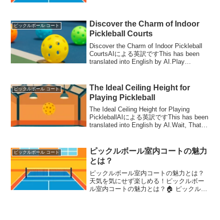
ボール コートのラインについて詳しく知
っていますか？ラインの配置はプレーの
楽しさや戦略に大き...
Discover the Charm of Indoor
ピックルボール コート
Pickleball Courts
Discover the Charm of Indoor Pickleball
CourtsAIによる英訳ですThis has been
translated into English by AI.Play
Anytime, Rain or...
The Ideal Ceiling Height for
ピックルボール コート
Playing Pickleball
The Ideal Ceiling Height for Playing
PickleballAIによる英訳ですThis has been
translated into English by AI.Wait, That
Matters T...
ピックルボール室内コートの魅力
ピックルボール コート
とは？
ピックルボール室内コートの魅力とは？
天気を気にせず楽しめる！ピックルボー
ル室内コートの魅力とは？🏠 ピックルボ
ール室内コートって何？ピックルボール
は屋外でも屋内でも楽しめるスポーツで
すが、最近注目を集めているのが「ピッ