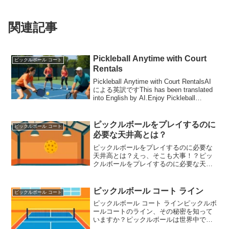
関連記事
Pickleball Anytime with Court
ピックルボール コート
Rentals
Pickleball Anytime with Court RentalsAI
による英訳ですThis has been translated
into English by AI.Enjoy Pickleball
Anytime with ...
ピックルボールをプレイするのに
ピックルボール コート
必要な天井高とは？
ピックルボールをプレイするのに必要な
天井高とは？えっ、そこも大事！？ピッ
クルボールをプレイするのに必要な天井
高とは？「ピックルボールのコートは準
備したけど、なんか打ちにくい…」そん
な違和感を覚えたことがあるなら、それ
ピックルボール コート ライン
ピックルボール コート
はピックルボールをプレイ...
ピックルボール コート ラインピックルボ
ールコートのライン、その秘密を知って
いますか？ピックルボールは世界中で人
気急上昇中のスポーツですが、ピックル