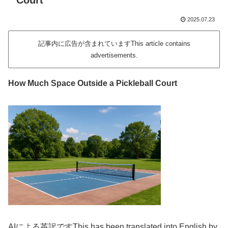
Court
2025.07.23
記事内に広告が含まれていますThis article contains
advertisements.
How Much Space Outside a Pickleball Court
AIによる英訳ですThis has been translated into English by