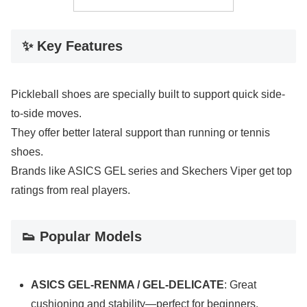
✨ Key Features
Pickleball shoes are specially built to support quick side-
to-side moves.
They offer better lateral support than running or tennis
shoes.
Brands like ASICS GEL series and Skechers Viper get top
ratings from real players.
👟 Popular Models
ASICS GEL‑RENMA / GEL‑DELICATE
: Great
cushioning and stability—perfect for beginners.