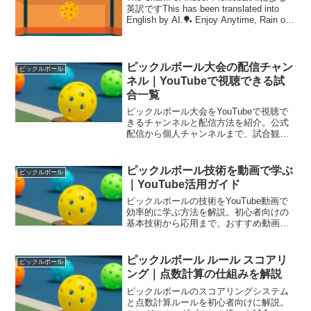
英訳ですThis has been translated into
English by AI.🏓 Enjoy Anytime, Rain or
Shine! The C...
ピックルボール大会の配信チャン
ピックルボール
ネル｜YouTubeで視聴できる試
合一覧
ピックルボール大会をYouTubeで視聴で
きるチャンネルと配信方法を紹介。公式
配信から個人チャンネルまで、試合観戦
に役立つ情報をまとめました。
ピックルボール技術を動画で学ぶ
ピックルボール
｜YouTube活用ガイド
ピックルボールの技術をYouTube動画で
効率的に学ぶ方法を解説。初心者向けの
基本技術から応用まで、おすすめ動画活
用法を紹介します。
ピックルボール ルール スコアリ
ピックルボール
ング｜点数計算の仕組みを解説
ピックルボールのスコアリングシステム
と点数計算ルールを初心者向けに解説。