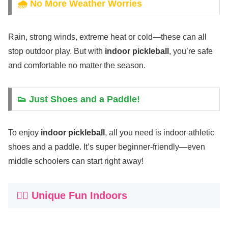
🌧️ No More Weather Worries
Rain, strong winds, extreme heat or cold—these can all
stop outdoor play. But with
indoor pickleball
, you’re safe
and comfortable no matter the season.
👟 Just Shoes and a Paddle!
To enjoy
indoor pickleball
, all you need is indoor athletic
shoes and a paddle. It’s super beginner-friendly—even
middle schoolers can start right away!
🤸‍♀️ Unique Fun Indoors