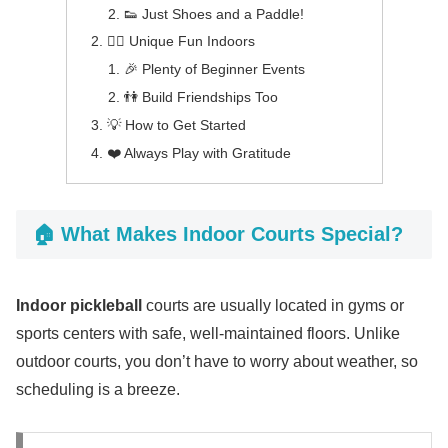
👟 Just Shoes and a Paddle!
🤸‍♀️ Unique Fun Indoors
🎉 Plenty of Beginner Events
👫 Build Friendships Too
💡 How to Get Started
❤️ Always Play with Gratitude
🏠 What Makes Indoor Courts Special?
Indoor pickleball
courts are usually located in gyms or
sports centers with safe, well-maintained floors. Unlike
outdoor courts, you don’t have to worry about weather, so
scheduling is a breeze.