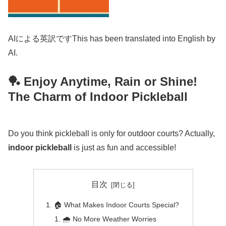
AIによる英訳ですThis has been translated into English by
AI.
🏓 Enjoy Anytime, Rain or Shine!
The Charm of Indoor Pickleball
Do you think pickleball is only for outdoor courts? Actually,
indoor pickleball
is just as fun and accessible!
目次
🏠 What Makes Indoor Courts Special?
🌧️ No More Weather Worries