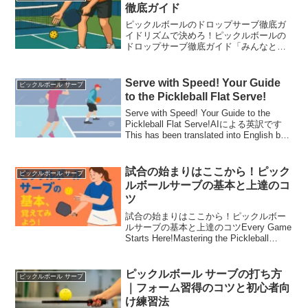
は、実は試合の流れをガラッと変...
徹底ガイド
ピックルボールのドロップサーブ徹底ガ
イドリズムで決めろ！ピックルボールの
ドロップサーブ徹底ガイド「みんなと違
うサーブを覚えたい！」そんな人にぴっ
たりなのがピックルボールのドロップサ
ーブです。力まかせじゃなく、リズムと
Serve with Speed! Your Guide
ピックルボール サーブ
正確さで相手を揺さぶる、...
to the Pickleball Flat Serve!
Serve with Speed! Your Guide to the
Pickleball Flat Serve!AIによる英訳です
This has been translated into English by
AI.Serve wit...
試合の始まりはここから！ピック
ピックルボール サーブ
ルボールサーブの基本と上達のコ
ツ
試合の始まりはここから！ピックルボー
ルサーブの基本と上達のコツEvery Game
Starts Here!Mastering the Pickleball
Serve下部に英訳がありますThe English
text is below....
ピックルボール サーブの打ち方
ピックルボール サーブ
｜フォーム習得のコツと初心者向
け練習法