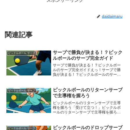
スポンサーリンク
daidaimaru
関連記事
サーブで勝負が決まる！？ピック
ピックルボール サーブ
ルボールのサーブ完全ガイド
サーブで勝負が決まる！？ピックルボー
ルのサーブ完全ガイドえっ！サーブで勝
負が決まる！？ピックルボールのサーブ
完全ガイドピックルボールを楽しむ中
で、とっても大事なのがピックルボール
のサーブです。「ただ打つだけでし
ピックルボールのリターンサーブ
ピックルボール サーブ
ょ？」と思っている人、実はそれ...
で主導権を握ろう
ピックルボールのリターンサーブで主導
権を握ろう「受けて立つ！」ピックルボ
ールのリターンサーブで主導権を握ろ
う！サーブを打ったあとは、もう受け
身？いえいえ、そんなことはありませ
ん！ ピックルボールのリターンサーブ
ピックルボールのドロップサーブ
ピックルボール サーブ