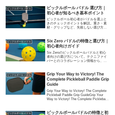
ールのパドルは、ピックルボールと...
ピックルボール パドル 選び方｜
ピックルボール パドル
初心者が知るべき基本ポイント
ピックルボール初心者がパドルを選ぶと
きのチェックポイントを解説。重さ・素
材・グリップなど、失敗しない選び方を
分かりやすくまとめました。
Six Zero パドルの特徴と選び方｜
ピックルボール パドル
初心者向けガイド
Six Zeroのピックルボールパドルと初心
者向けの選び方について。テクニファイ
バーとのコラボレーション情報から、パ
ドル選びのポイントを紹介します。
Grip Your Way to Victory! The
ピックルボール パドル
Complete Pickleball Paddle Grip
Guide
Grip Your Way to Victory! The Complete
Pickleball Paddle Grip GuideGrip Your
Way to Victory! The Complete Pickleball
Pad...
ピックルボールパドルの特徴と初
ピックルボール パドル