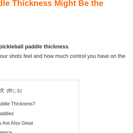
dle Thickness Might Be the
pickleball paddle thickness
.
your shots feel and how much control you have on the
次
addle Thickness?
Paddles
 Are Also Great
erence