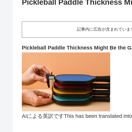
Pickleball Paddle Thickness 
記事内に広告が含まれていますThis art
Pickleball Paddle Thickness Might Be the 
AIによる英訳ですThis has been translated into E