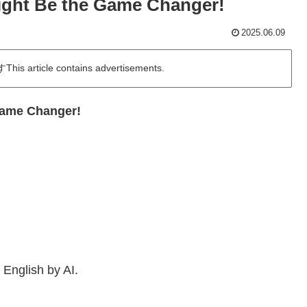
Might Be the Game Changer!
2025.06.09
icle contains advertisements.
Game Changer!
nglish by AI.