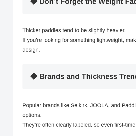
◆ Don’t Forget the Weight Fa
Thicker paddles tend to be slightly heavier.
If you’re looking for something lightweight, ma
design.
◆ Brands and Thickness Tren
Popular brands like Selkirk, JOOLA, and Paddl
options.
They’re often clearly labeled, so even first-time 