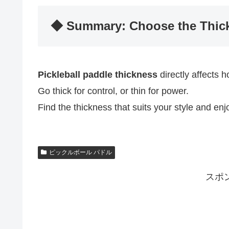
◆ Summary: Choose the Thick
Pickleball paddle thickness
directly affects 
Go thick for control, or thin for power.
Find the thickness that suits your style and e
ピックルボール パドル
スポ