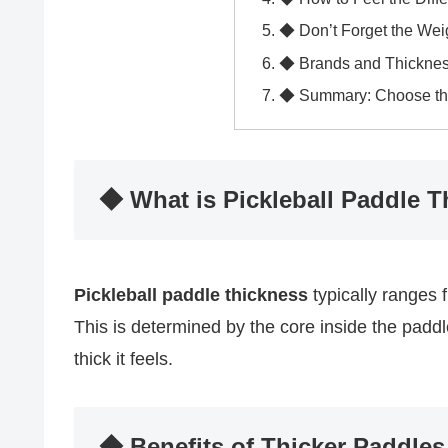
◆ Don’t Forget the Wei
◆ Brands and Thicknes
◆ Summary: Choose the
◆ What is Pickleball Paddle 
Pickleball paddle thickness
typically ranges
This is determined by the core inside the paddl
thick it feels.
◆ Benefits of Thicker Paddles