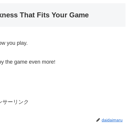
ness That Fits Your Game
how you play.
njoy the game even more!
ンサーリンク
daidaimaru