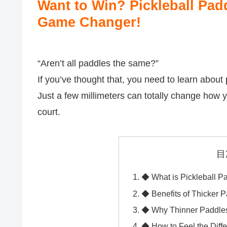
Want to Win? Pickleball Pad
Game Changer!
“Aren’t all paddles the same?”
If you’ve thought that, you need to learn about
Just a few millimeters can totally change how 
court.
目
◆ What is Pickleball P
◆ Benefits of Thicker 
◆ Why Thinner Paddles
◆ How to Feel the Diff