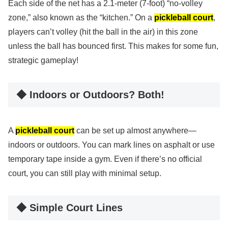
Each side of the net has a 2.1-meter (7-foot) “no-volley
zone,” also known as the “kitchen.” On a
pickleball court
,
players can’t volley (hit the ball in the air) in this zone
unless the ball has bounced first. This makes for some fun,
strategic gameplay!
◆ Indoors or Outdoors? Both!
A
pickleball court
can be set up almost anywhere—
indoors or outdoors. You can mark lines on asphalt or use
temporary tape inside a gym. Even if there’s no official
court, you can still play with minimal setup.
◆ Simple Court Lines