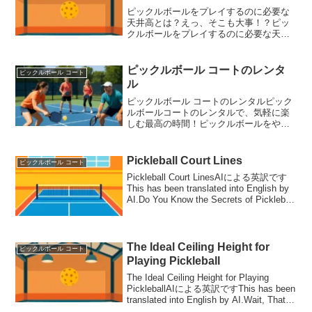
ピックルボールをプレイするのに必要な
天井高とは？えっ、そこも大事！？ピッ
クルボールをプレイするのに必要な天井
高とは？「ピックルボールのコートは準
備したけど、なんか打ちにくい…」そん
な違和感を覚えたことがあるなら、それ
ピックルボール コートのレンタ
ピックルボール コート
はピックルボールをプレイ...
ル
ピックルボール コートのレンタルピック
ルボールコートのレンタルで、気軽に楽
しむ最高の時間！ピックルボールをやっ
てみたいけど「どこでできるの？」と思
ったことはありませんか？実は今、全国
各地でピックルボール コートのレンタル
Pickleball Court Lines
ピックルボール コート
が増えてきています。...
Pickleball Court LinesAIによる英訳です
This has been translated into English by
AI.Do You Know the Secrets of Pickleball
Court L...
The Ideal Ceiling Height for
ピックルボール コート
Playing Pickleball
The Ideal Ceiling Height for Playing
PickleballAIによる英訳ですThis has been
translated into English by AI.Wait, That
Matters T...