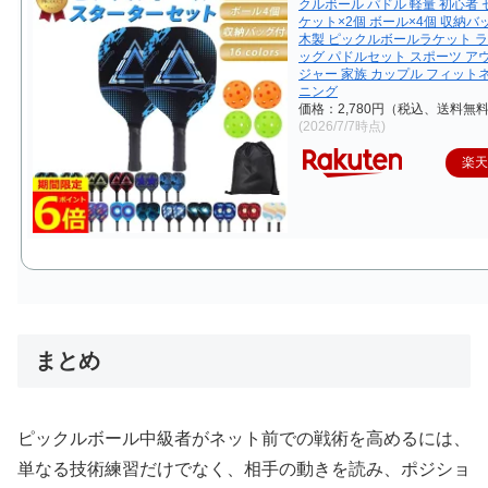
クルボール パドル 軽量 初心者 
ケット×2個 ボール×4個 収納バ
木製 ピックルボールラケット ラ
ッグ パドルセット スポーツ ア
ジャー 家族 カップル フィット
ニング
価格：2,780円（税込、送料無料
(2026/7/7時点)
楽
まとめ
ピックルボール中級者がネット前での戦術を高めるには、
単なる技術練習だけでなく、相手の動きを読み、ポジショ