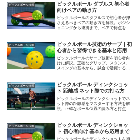
ピックルボール ダブルス 初心者
ピックルボール技術
向けペアの動き方
ピックルボールのダブルスで初心者が押
さえるべきペアの動き方を解説。ポジシ
ョニングから連携まで、ペアで得点を重
ねるための基本を学べます。
ピックルボール技術のサーブ｜初
ピックルボール技術
心者から習得できる基本と応用
ピックルボールのサーブ技術を初心者向
けに解説。正確なグリップ、スタンス、
スイングの基本から、試合で活躍するコ
ツまで、段階的に学べます。
ピックルボール ディンクショッ
ピックルボール技術
ト 距離感 ネット際での打ち方
ピックルボールのディンクショットでネ
ット際の距離感をマスターする方法を解
説。正確なボール位置の読み方と打点調
整のコツで、試合で活躍できる技術を身
につけます。
ピックルボール ディンクショッ
ピックルボール技術
ト 初心者向け 基本から応用まで
ピックルボールのディンクショットを初