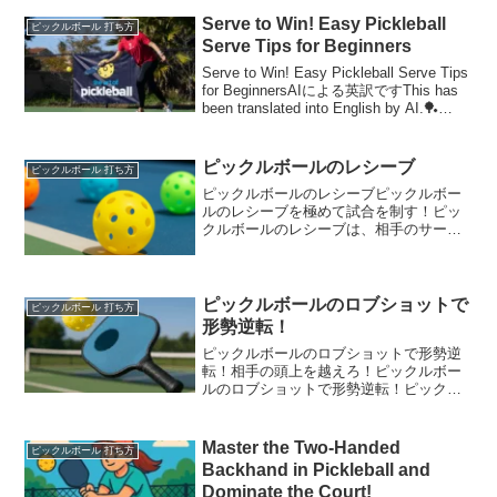
Serve to Win! Easy Pickleball
ピックルボール 打ち方
Serve Tips for Beginners
Serve to Win! Easy Pickleball Serve Tips
for BeginnersAIによる英訳ですThis has
been translated into English by AI.🏓
Serve to Wi...
ピックルボールのレシーブ
ピックルボール 打ち方
ピックルボールのレシーブピックルボー
ルのレシーブを極めて試合を制す！ピッ
クルボールのレシーブは、相手のサーブ
を受ける大切なプレーです。初心者から
上級者まで、この技術を磨くことで勝率
が大きくアップします。この記事では、
ピックルボールのレシーブ...
ピックルボールのロブショットで
ピックルボール 打ち方
形勢逆転！
ピックルボールのロブショットで形勢逆
転！相手の頭上を越えろ！ピックルボー
ルのロブショットで形勢逆転！ピックル
ボールをプレイしていると「うわっ！前
に詰められた！」なんてこと、あります
よね。そんなときに使えるのがピックル
Master the Two-Handed
ピックルボール 打ち方
ボールのロブショット。相...
Backhand in Pickleball and
Dominate the Court!