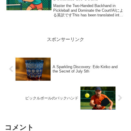
Master the Two-Handed Backhand in
Pickleball and Dominate the Court!AIによ
る英訳ですThis has been translated into
English by AI...
スポンサーリンク
A Sparkling Discovery: Edo Kiriko and
the Secret of July 5th
ピックルボールのバックハンド
コメント