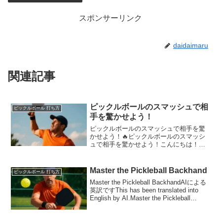
スポンサーリンク
daidaimaru
関連記事
ピックルボールのスマッシュで相
ピックルボール 打ち方
手を驚かせよう！
ピックルボールのスマッシュで相手を驚
かせよう！🔥ピックルボールのスマッシ
ュで相手を驚かせよう！こんにちは！記
事を読んでくださってありがとうござい
ます😊🎾 スマッシュって何？ピックルボ
ールのスマッシュは、ボールがネット近
Master the Pickleball Backhand
ピックルボール 打ち方
くで返ってきたときに上...
Master the Pickleball BackhandAIによる
英訳ですThis has been translated into
English by AI.Master the Pickleball
Backhand and El...