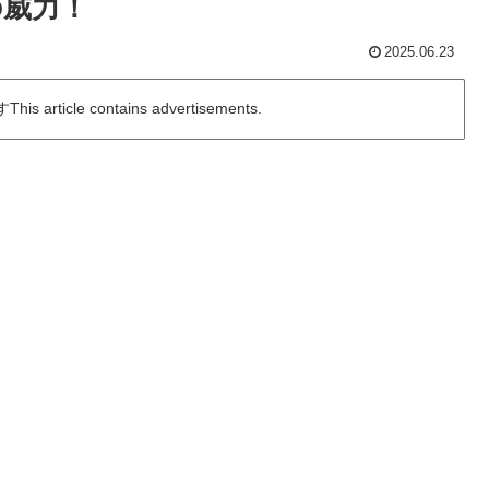
の威力！
2025.06.23
icle contains advertisements.