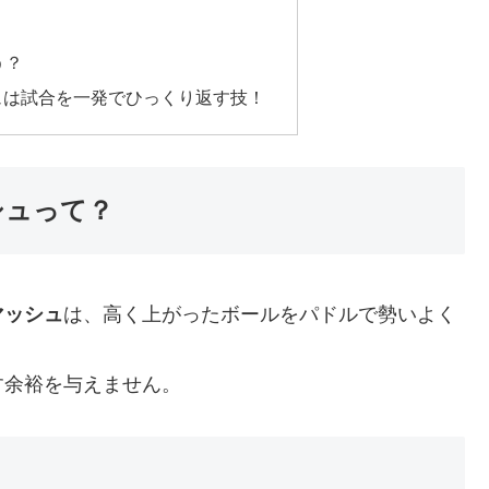
う？
ュは試合を一発でひっくり返す技！
シュって？
マッシュ
は、高く上がったボールをパドルで勢いよく
す余裕を与えません。