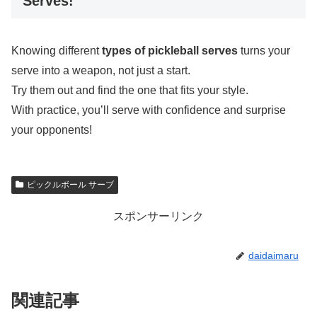
Serves!
Knowing different
types of pickleball serves
turns your
serve into a weapon, not just a start.
Try them out and find the one that fits your style.
With practice, you’ll serve with confidence and surprise
your opponents!
ピックルボール サーブ
スポンサーリンク
daidaimaru
関連記事