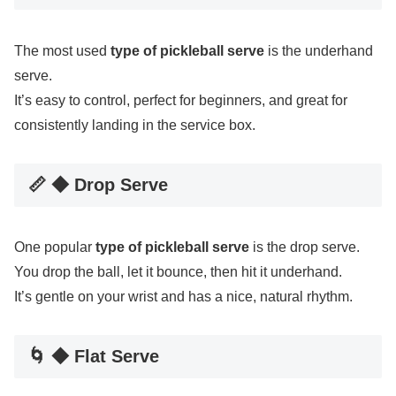
The most used
type of pickleball serve
is the underhand
serve.
It’s easy to control, perfect for beginners, and great for
consistently landing in the service box.
📏 ◆ Drop Serve
One popular
type of pickleball serve
is the drop serve.
You drop the ball, let it bounce, then hit it underhand.
It’s gentle on your wrist and has a nice, natural rhythm.
🌀 ◆ Flat Serve