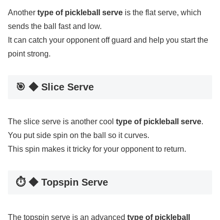
Another
type of pickleball serve
is the flat serve, which
sends the ball fast and low.
It can catch your opponent off guard and help you start the
point strong.
🎯 ◆ Slice Serve
The slice serve is another cool
type of pickleball serve
.
You put side spin on the ball so it curves.
This spin makes it tricky for your opponent to return.
⏱️ ◆ Topspin Serve
The topspin serve is an advanced
type of pickleball