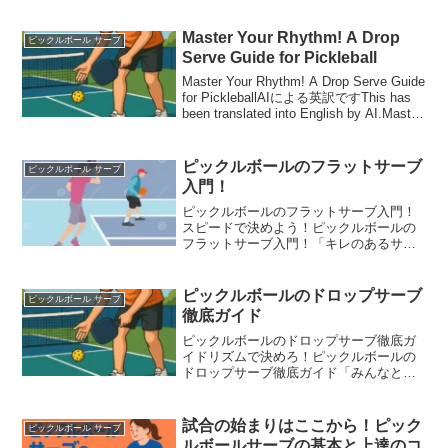
Master Your Rhythm! A Drop
ピックルボール サーブ
Serve Guide for Pickleball
Master Your Rhythm! A Drop Serve Guide
for PickleballAIによる英訳ですThis has
been translated into English by AI.Master
Your Rh...
ピックルボールのフラットサーブ
ピックルボール サーブ
入門！
ピックルボールのフラットサーブ入門！
スピードで決めよう！ピックルボールの
フラットサーブ入門！「キレのあるサー
ブを打ちたい！」そんな人におすすめな
のがピックルボールのフラットサーブで
す。スピードを重視したこのサーブは、
ピックルボールのドロップサーブ
ピックルボール サーブ
相手の反応を遅らせる効果...
徹底ガイド
ピックルボールのドロップサーブ徹底ガ
イドリズムで決めろ！ピックルボールの
ドロップサーブ徹底ガイド「みんなと違
うサーブを覚えたい！」そんな人にぴっ
たりなのがピックルボールのドロップサ
ーブです。力まかせじゃなく、リズムと
試合の始まりはここから！ピック
ピックルボール サーブ
正確さで相手を揺さぶる、...
ルボールサーブの基本と上達のコ