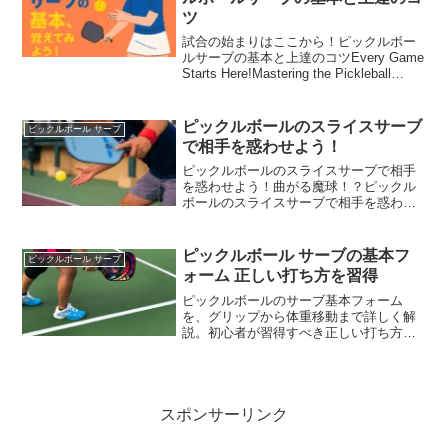
ツ
試合の始まりはここから！ピックルボー
ルサーブの基本と上達のコツEvery Game
Starts Here!Mastering the Pickleball
Serve下部に英訳がありますThe English
text is below....
ピックルボールのスライスサーブ
ピックルボール サーブ
で相手を惑わせよう！
ピックルボールのスライスサーブで相手
を惑わせよう！曲がる魔球！？ピックル
ボールのスライスサーブで相手を惑わせ
よう！「いつも同じサーブじゃ物足りな
い！」というあなたにおすすめなのがピ
ックルボールのスライスサーブ。 ボール
ピックルボール サーブの基本フ
ピックルボール サーブ
に回転をかけて、相手の...
ォーム 正しい打ち方を習得
ピックルボールのサーブ基本フォーム
を、グリップから体重移動まで詳しく解
説。初心者が習得すべき正しい打ち方と
よくある誤りを確認できます。
スポンサーリンク