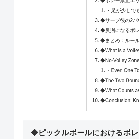
◆ボレー禁止エ
・足が少しで
◆サーブ後の2バ
◆反則になるボ
◆まとめ：ルー
◆What Is a Volley
◆No-Volley Zone
・Even One To
◆The Two-Bounc
◆What Counts as
◆Conclusion: Kno
◆ピックルボールにおけるボレ