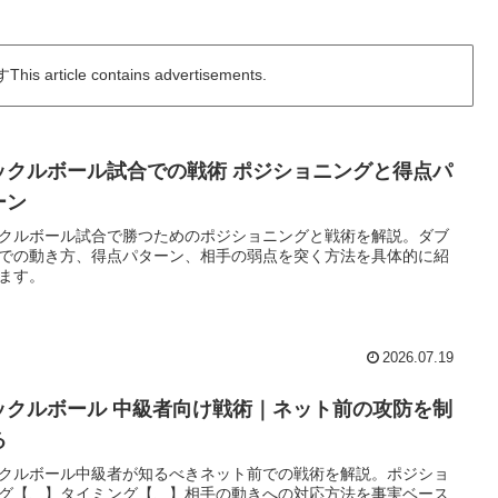
icle contains advertisements.
ックルボール試合での戦術 ポジショニングと得点パ
ーン
クルボール試合で勝つためのポジショニングと戦術を解説。ダブ
での動き方、得点パターン、相手の弱点を突く方法を具体的に紹
ます。
2026.07.19
ックルボール 中級者向け戦術｜ネット前の攻防を制
る
クルボール中級者が知るべきネット前での戦術を解説。ポジショ
グ【、】タイミング【、】相手の動きへの対応方法を事実ベース