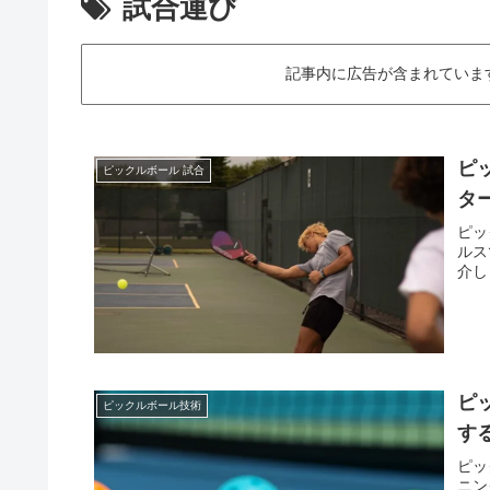
試合運び
記事内に広告が含まれていますThis art
ピ
ピックルボール 試合
タ
ピッ
ルス
介し
ピ
ピックルボール技術
す
ピッ
ニン