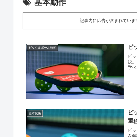
基本動作
記事内に広告が含まれていますThis art
ピ
ピックルボール技術
ピッ
説。
学べ
ピ
基本技術
重
ピッ
を解