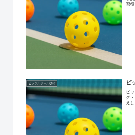
習得
ピ
ピックルボール技術
ピッ
グ・
えし