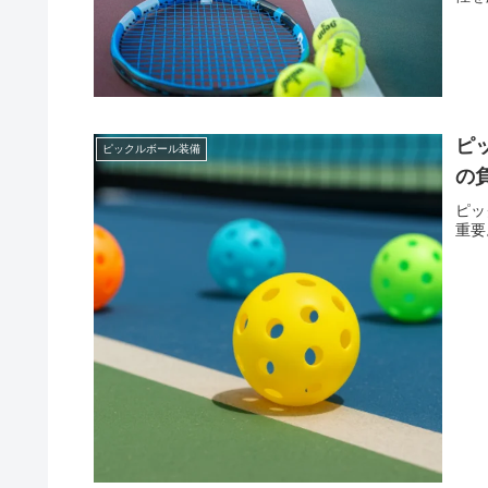
ピ
ピックルボール装備
の
ピッ
重要