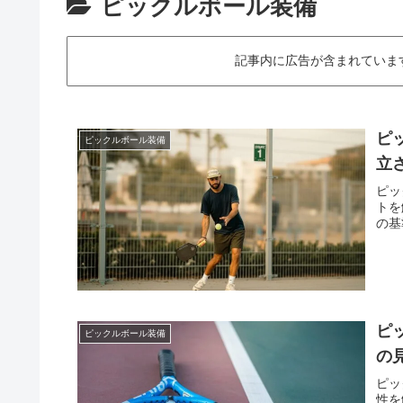
ピックルボール装備
記事内に広告が含まれていますThis art
ピ
ピックルボール装備
立
ピッ
トを
の基
ピ
ピックルボール装備
の
ピッ
性を