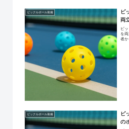
ピ
ピックルボール装備
両
ピッ
を両
者か
ピ
ピックルボール装備
の